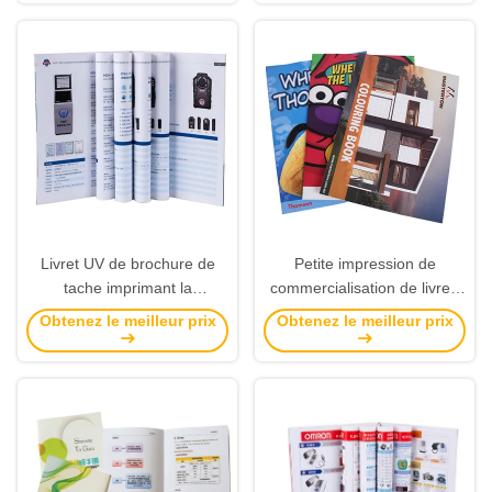
CMYK
polychrome
Livret UV de brochure de
Petite impression de
tache imprimant la
commercialisation de livret,
conception moderne de
coût bas de services
Obtenez le meilleur prix
Obtenez le meilleur prix
papier enduit de C2S
d'impression de catalogue
promotionnelle