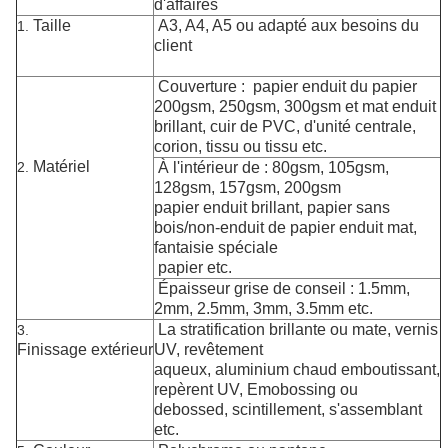
d'affaires
Taille
A3, A4, A5 ou adapté aux besoins du
1.
client
Couverture : papier enduit du papier
200gsm, 250gsm, 300gsm et mat enduit
brillant, cuir de PVC, d'unité centrale,
corion, tissu ou tissu etc.
Matériel
2.
À l'intérieur de : 80gsm, 105gsm,
128gsm, 157gsm, 200gsm
papier enduit brillant, papier sans
bois/non-enduit de papier enduit mat,
fantaisie spéciale
papier etc.
Épaisseur grise de conseil : 1.5mm,
2mm, 2.5mm, 3mm, 3.5mm etc.
La stratification brillante ou mate, vernis
3.
Finissage extérieur
UV, revêtement
aqueux, aluminium chaud emboutissant,
repèrent UV, Emobossing ou
debossed, scintillement, s'assemblant
etc.