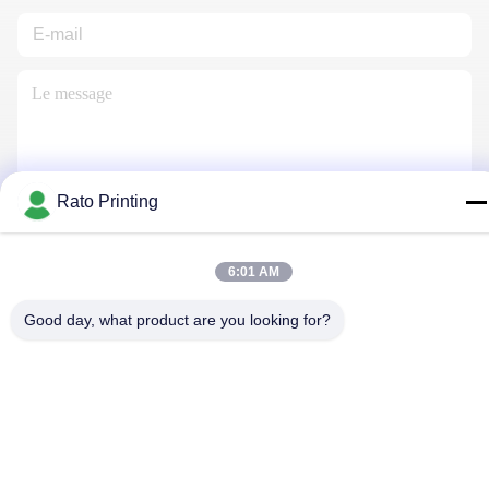
Rato Printing
Nous Contacter
6:01 AM
Politique de confidentialité
|
Plan du site
| La Chine est bonne.
Good day, what product are you looking for?
Qualité boîtes d'emballage personnalisé Le fournisseur. 2019-
2026 Rato Printing Ltd Tout. Les droits sont réservés.