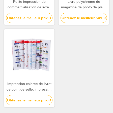
Petite impression de
Livre polychrome de
commercialisation de livret,
magazine de photo de place
coût bas de services
de terre de pli de Bi
Obtenez le meilleur prix
Obtenez le meilleur prix
d'impression de catalogue
d'impression de livret de
brochure
Impression colorée de livret
de point de selle, impression
du livret A4 à extrémité élevé
Obtenez le meilleur prix