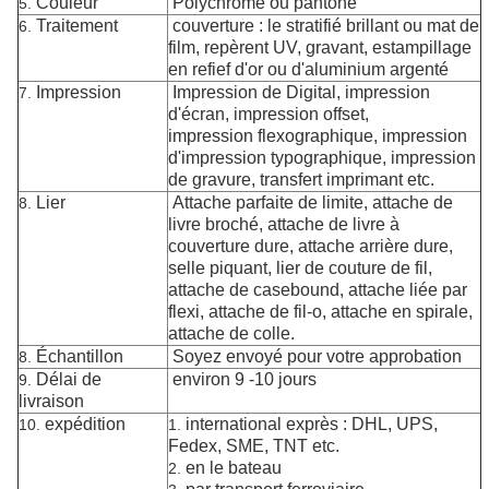
Couleur
Polychrome ou pantone
5.
Traitement
couverture : le stratifié brillant ou mat de
6.
film, repèrent UV, gravant, estampillage
en refief d'or ou d'aluminium argenté
Impression
Impression de Digital, impression
7.
d'écran, impression offset,
impression flexographique, impression
d'impression typographique, impression
de gravure, transfert imprimant etc.
Lier
Attache parfaite de limite, attache de
8.
livre broché, attache de livre à
couverture dure, attache arrière dure,
selle piquant, lier de couture de fil,
attache de casebound, attache liée par
flexi, attache de fil-o, attache en spirale,
attache de colle.
Échantillon
Soyez envoyé pour votre approbation
8.
Délai de
environ 9 -10 jours
9.
livraison
expédition
international exprès : DHL, UPS,
10.
1.
Fedex, SME, TNT etc.
en le bateau
2.