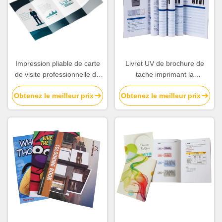
Impression pliable de carte
Livret UV de brochure de
de visite professionnelle de
tache imprimant la
visite, papier d'art
conception moderne de
Obtenez le meilleur prix
Obtenez le meilleur prix
d'impression du tract A5
papier enduit de C2S
polychrome
promotionnelle