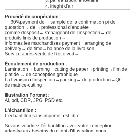
par transport ferroviaire
3.
frieght d'air
4.
Procédé de coopération :
→ 30%payment de →sample de la confirmation pi de
quotation→ de →professional d'enquête
comme desposit→ s'chargeant de l'inspection→ de
produits finis de production→
informez les marchandises payment→arranging de
delivery→ de time→balance de la livraison
Service après-vente de Received→
Écoulement de production :
Lamination→ burning→cutting de paper→printing→film de
plat de → de conception graphique
La livraison d'inspection→packing→ de production→QC
de matrice-cutting→
Illustration Fortmat :
AI, pdf, CDR, JPG, PSD etc.
L'échantillon :
L'échantillon sans imprimer est libre.
Si vous voudriez l'échantillon avec votre conception
adaptée aux besoins du client d'illustration, nous