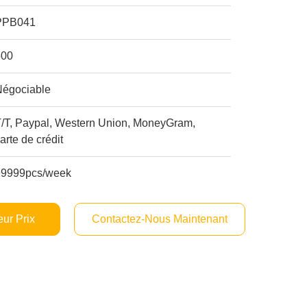
PPB041
500
Négociable
T/T, Paypal, Western Union, MoneyGram,
arte de crédit
99999pcs/week
ur Prix
Contactez-Nous Maintenant