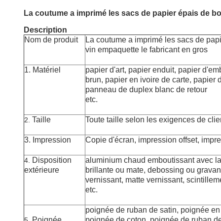
La coutume a imprimé les sacs de papier épais de bo
Description
Nom de produit
La coutume a imprimé les sacs de papi
vin empaquette le fabricant en gros
1.
Matériel
papier d'art, papier enduit, papier d'e
brun, papier en ivoire de carte, papier d
panneau de duplex blanc de retour
etc.
Taille
Toute taille selon les exigences de clie
2.
3. Impression
Copie d'écran, impression offset, imp
Disposition
aluminium chaud emboutissant avec la st
4.
extérieure
brillante ou mate, debossing ou gravant,
vernissant, matte vernissant, scintille
etc.
poignée de ruban de satin, poignée en
Poignée
poignée de coton, poignée de ruban de
5.