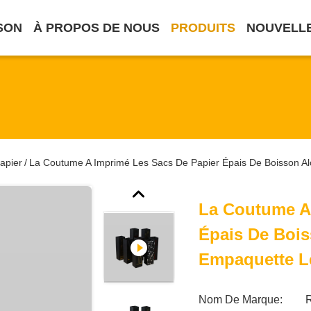
SON
À PROPOS DE NOUS
PRODUITS
NOUVELL
apier
La Coutume A Imprimé Les Sacs De Papier Épais De Boisson Al
/
La Coutume A
Épais De Bois
Empaquette L
Nom De Marque: