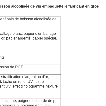
isson alcoolisée de vin empaquette le fabricant en gros
er épais de boisson alcoolisée de
mballage blanc, papier d'emballage
'or, papier argenté, papier spécial,
nts.
ression de PCT
ratification d'argent ou d'or,
 tache en refief UV, lustre
ment UV, effet d'hologramme, texture
 plastique, poignée de corde de pp,
 gros-grain, poignée en nylon,