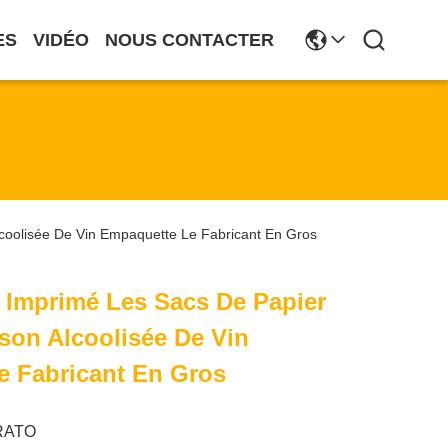
ES
VIDÉO
NOUS CONTACTER
coolisée De Vin Empaquette Le Fabricant En Gros
 Imprimé Les Sacs De Papier
son Alcoolisée De Vin
e Fabricant En Gros
RATO