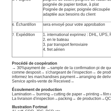
poignée de papier tordue, à plat
Poignée de papier, poignée découpée 
adaptée aux besoins du client
Échantillon
sera envoyé pour votre approbation
6.
Expédition
1. international exprimez : DHL, UPS,
7.
2. en le bateau
3. par transport ferroviaire
4. fret aérien
Procédé de coopération
→ 30%payment de →sample de la confirmation pi de qu
comme desposit→ s'chargeant de l'inspection→ de produ
informez les marchandises payment→arranging de deliv
Service après-vente de Received→
Écoulement de production
Lamination→ burning→cutting de paper→printing→film d
La livraison d'inspection→packing→ de production→QC 
Illustration Fortmat