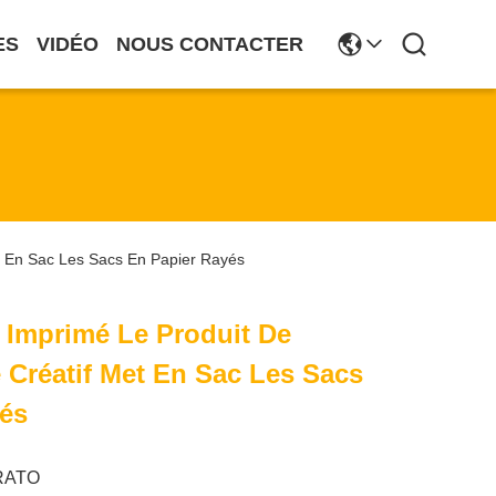
ES
VIDÉO
NOUS CONTACTER
t En Sac Les Sacs En Papier Rayés
 Imprimé Le Produit De
 Créatif Met En Sac Les Sacs
yés
RATO