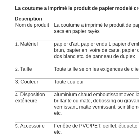
La coutume a imprimé le produit de papier modelé cré
Description
Nom de produit
La coutume a imprimé le produit de pap
sacs en papier rayés
Matériel
papier d'art, papier enduit, papier d'e
1.
brun, papier en ivoire de carte, papier 
dos blanc etc. de panneau de duplex
Taille
Toute taille selon les exigences de clie
2.
3. Couleur
Toute couleur
Disposition
aluminium chaud emboutissant avec la st
4.
extérieure
brillante ou mate, debossing ou gravant
vernissant, matte vernissant, scintille
etc.
Accessoire
Fenêtre de PVC/PET, oeillet, étiquette 
5.
etc.