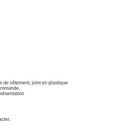
e
de vêtement,
joint en plastique
commande,
résentation
cter.