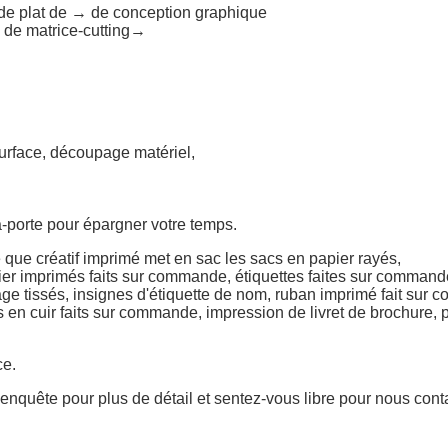
e plat de → de conception graphique
de matrice-cutting→
surface, découpage matériel,
-à-porte pour épargner votre temps.
 que créatif imprimé met en sac les sacs en papier rayés
,
er imprimés faits sur commande,
étiquettes
faites sur command
ge tissés, insignes d'étiquette
de nom,
ruban
imprimé
fait sur 
s en cuir faits sur commande, impression
de livret
de brochure,
p
ce.
 enquête pour plus de détail et sentez-vous libre pour nous conta