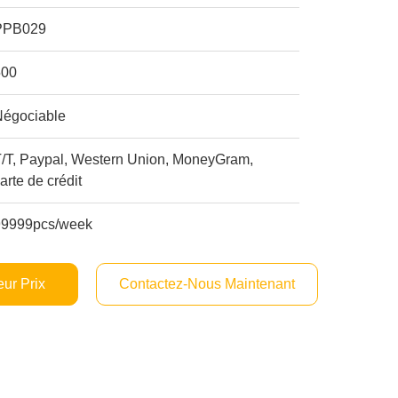
PPB029
500
Négociable
T/T, Paypal, Western Union, MoneyGram,
arte de crédit
99999pcs/week
ur Prix
Contactez-Nous Maintenant