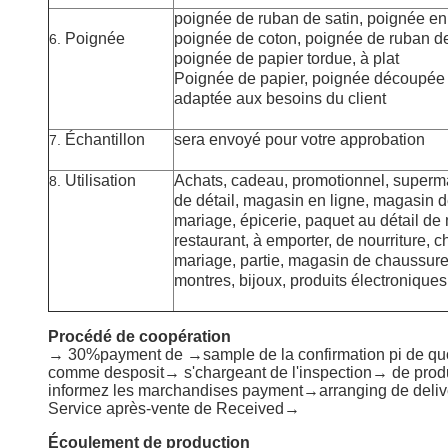
poignée de ruban de satin, poignée en
Poignée
poignée de coton, poignée de ruban de
6.
poignée de papier tordue, à plat
Poignée de papier, poignée découpée 
adaptée aux besoins du client
Échantillon
sera envoyé pour votre approbation
7.
Utilisation
Achats, cadeau, promotionnel, superma
8.
de détail, magasin en ligne, magasin 
mariage, épicerie,
paquet
au détail de
restaurant
, à emporter
, de nourriture,
mariage, partie, magasin de chaussur
montres, bijoux,
produits électroniques
Procédé de coopération
→ 30%payment de →sample de la confirmation pi de qu
comme desposit→ s'chargeant de l'inspection→ de produ
informez les marchandises payment→arranging de deliv
Service après-vente de Received→
Écoulement de production