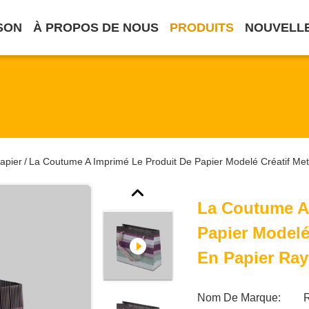
SON
À PROPOS DE NOUS
PRODUITS
NOUVELL
apier
La Coutume A Imprimé Le Produit De Papier Modelé Créatif Me
/
La Coutume A
Papier Modelé
En Papier Ra
Nom De Marque: