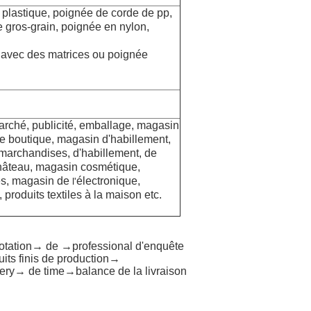
 plastique, poignée de corde de pp,
 gros-grain, poignée en nylon,
avec des matrices ou poignée
rché, publicité,
emballage, magasin
de boutique, magasin d'habillement,
 marchandises, d'habillement, de
 château, magasin cosmétique,
es,
magasin de
électronique,
l'
,
produits textiles à la maison
etc.
otation→ de →professional d'enquête
its finis de production→
ery→ de time→balance de la livraison