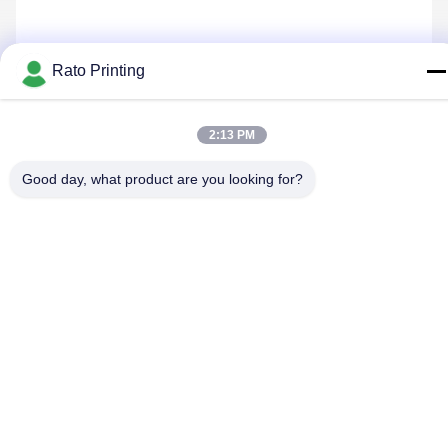
Rato Printing
Nous Contacter
2:13 PM
Good day, what product are you looking for?
Politique de confidentialité
|
Plan du site
| La Chine est bonne.
Qualité boîtes d'emballage personnalisé Le fournisseur. 2019-
2026 Rato Printing Ltd Tout. Les droits sont réservés.