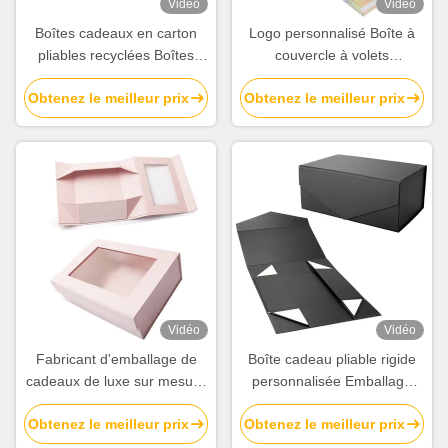
Vidéo
Vidéo
Boîtes cadeaux en carton
Logo personnalisé Boîte à
pliables recyclées Boîtes
couvercle à volets
d'emballage à bout de porte
magnétiques Boîtes cadeaux
Obtenez le meilleur prix
Obtenez le meilleur prix
avec impression de
de Noël pliables Boîtes
conception
pliables en gros
Vidéo
Vidéo
Fabricant d'emballage de
Boîte cadeau pliable rigide
cadeaux de luxe sur mesure
personnalisée Emballage
boîte en carton avec vitre
Boîte magnétique pliable
Obtenez le meilleur prix
Obtenez le meilleur prix
transparente
boîte en carton ouvert