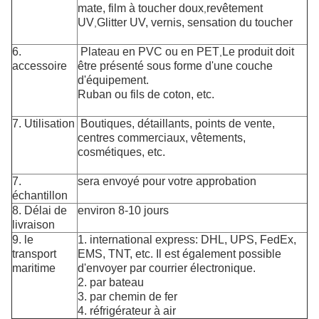
mate, film à toucher doux
revêtement
,
UV
Glitter UV, vernis, sensation du toucher
,
6.
Plateau en PVC ou en PET
Le produit doit
,
accessoire
être présenté sous forme d'une couche
d'équipement.
Ruban ou fils de coton, etc.
7. Utilisation
Boutiques, détaillants, points de vente,
centres commerciaux, vêtements,
cosmétiques, etc.
7.
sera envoyé pour votre approbation
échantillon
8. Délai de
environ 8-10 jours
livraison
9. le
1. international express: DHL, UPS, FedEx,
transport
EMS, TNT, etc. Il est également possible
maritime
d'envoyer par courrier électronique.
2. par bateau
3. par chemin de fer
4. réfrigérateur à air