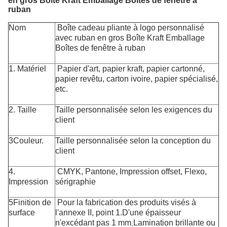
en gros Boîte Kraft Emballage Boîtes de fenêtre à
ruban
Nom
Boîte cadeau pliante à logo personnalisé
avec ruban en gros Boîte Kraft Emballage
Boîtes de fenêtre à ruban
1. Matériel
Papier d'art, papier kraft, papier cartonné,
papier revêtu, carton ivoire, papier spécialisé,
etc.
2. Taille
Taille personnalisée selon les exigences du
client
3Couleur.
Taille personnalisée selon la conception du
client
4.
CMYK, Pantone, Impression offset, Flexo,
Impression
sérigraphie
5Finition de
Pour la fabrication des produits visés à
surface
l'annexe II, point 1.
D'une épaisseur
n'excédant pas 1 mm
Lamination brillante ou
,