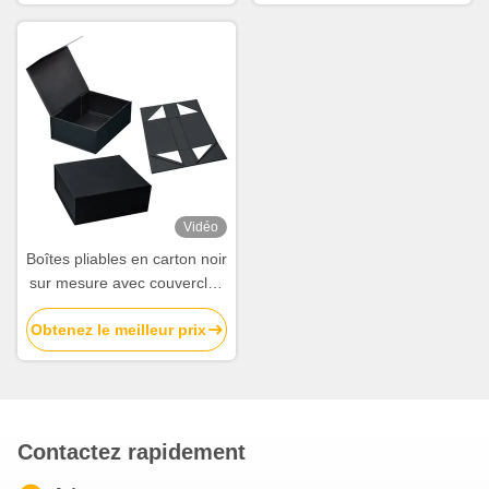
Vidéo
Boîtes pliables en carton noir
sur mesure avec couvercles
Boîtes pliantes magnétiques
Obtenez le meilleur prix
Fournisseur d'emballages
Contactez rapidement