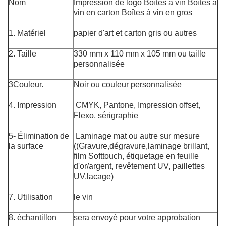
Nom
Impression de logo Boîtes à vin Boîtes à
vin en carton Boîtes à vin en gros
1. Matériel
papier d'art et carton gris ou autres
2. Taille
330 mm x 110 mm x 105 mm ou taille
personnalisée
3Couleur.
Noir ou couleur personnalisée
4. Impression
CMYK, Pantone, Impression offset,
Flexo, sérigraphie
5- Élimination de
Laminage mat ou autre sur mesure
la surface
((Gravure,dégravure,laminage brillant,
film Softtouch, étiquetage en feuille
d'or/argent, revêtement UV, paillettes
UV,lacage)
7. Utilisation
le vin
8. échantillon
sera envoyé pour votre approbation