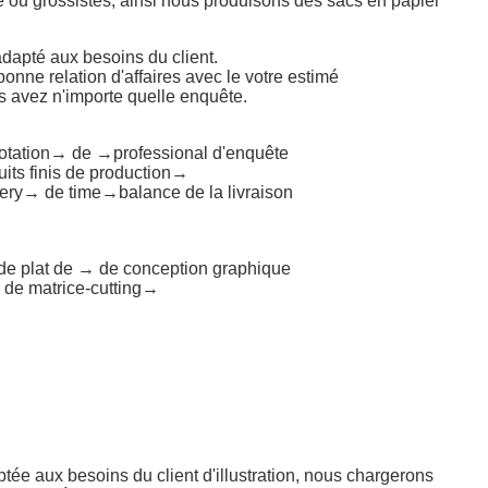
ou grossistes, ainsi nous produisons des sacs en papier
 adapté aux besoins du client.
onne relation d'affaires avec le votre estimé
s avez n'importe quelle enquête.
otation→ de →professional d'enquête
its finis de production→
ery→ de time→balance de la livraison
e plat de → de conception graphique
de matrice-cutting→
tée aux besoins du client d'illustration, nous chargerons