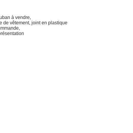
ruban à vendre
,
e
de vêtement,
joint en plastique
commande,
résentation