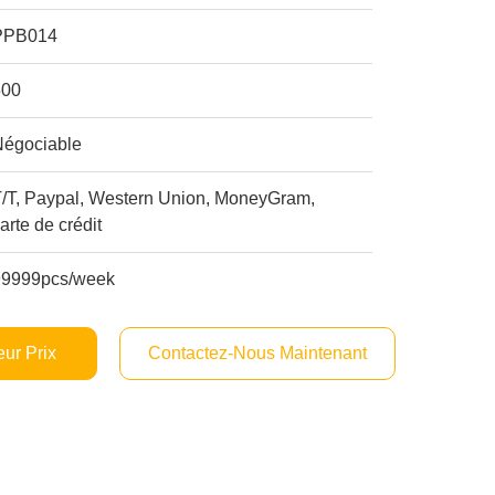
PPB014
500
Négociable
T/T, Paypal, Western Union, MoneyGram,
arte de crédit
99999pcs/week
ur Prix
Contactez-Nous Maintenant