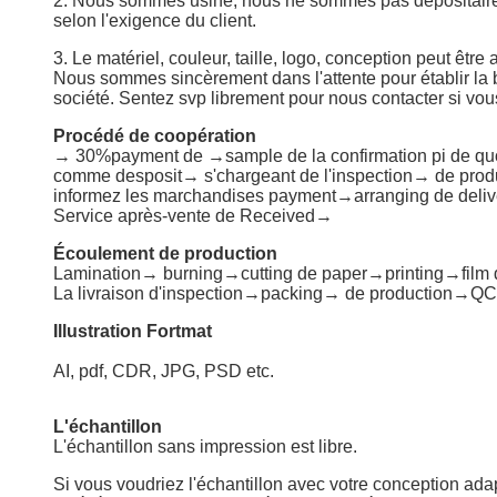
2. Nous sommes usine, nous ne sommes pas dépositaire 
selon l'exigence du client.
3. Le matériel, couleur, taille, logo, conception peut être
Nous sommes sincèrement dans l'attente pour établir la b
société. Sentez svp librement pour nous contacter si vou
Procédé de coopération
→ 30%payment de →sample de la confirmation pi de qu
comme desposit→ s'chargeant de l'inspection→ de produ
informez les marchandises payment→arranging de deliv
Service après-vente de Received→
Écoulement de production
Lamination→ burning→cutting de paper→printing→film d
La livraison d'inspection→packing→ de production→QC 
Illustration Fortmat
AI, pdf, CDR, JPG, PSD etc.
L'échantillon
L'échantillon sans impression est libre.
Si vous voudriez l'échantillon avec votre conception adap