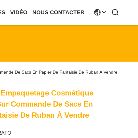
ES
VIDÉO
NOUS CONTACTER
mande De Sacs En Papier De Fantaisie De Ruban À Vendre
 Empaquetage Cosmétique
 Sur Commande De Sacs En
taisie De Ruban À Vendre
RATO