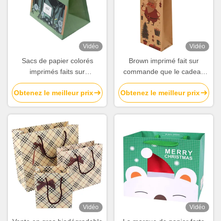
Vidéo
Vidéo
Sacs de papier colorés
Brown imprimé fait sur
imprimés faits sur
commande que le cadeau
commande de déjeuner
de vin de papier d'emballage
Obtenez le meilleur prix
Obtenez le meilleur prix
avec l'usine de découpage
met en sac avec du coton
de poignées
manipule en vrac
Vidéo
Vidéo