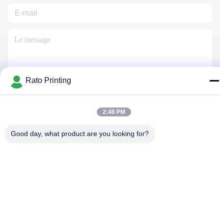
Rato Printing
Nous Contacter
2:46 PM
Good day, what product are you looking for?
Politique de confidentialité
|
Plan du site
| La Chine est bonne.
Qualité boîtes d'emballage personnalisé Le fournisseur. 2019-
2026 Rato Printing Ltd Tout. Les droits sont réservés.