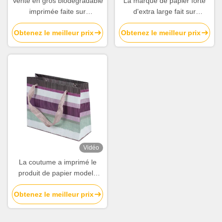
Vente en gros biodégradable
La marque de papier forte
imprimée faite sur
d'extra large fait sur
commande de sacs de
commande met en sac
Obtenez le meilleur prix
Obtenez le meilleur prix
transporteur de papier avec
l'impression de coût avec la
le Bowknot
stratification brillante
Vidéo
La coutume a imprimé le
produit de papier modelé
créatif met en sac les sacs
Obtenez le meilleur prix
en papier rayés