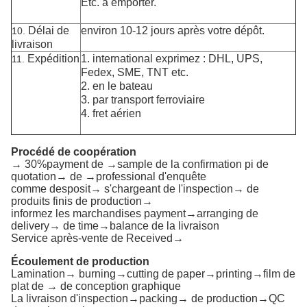
Etc. à emporter.
Délai de
environ 10-12 jours après votre dépôt.
10.
livraison
Expédition
1. international exprimez : DHL, UPS,
11.
Fedex, SME, TNT etc.
2. en le bateau
3. par transport ferroviaire
4. fret aérien
Procédé de coopération
→ 30%payment de →sample de la confirmation pi de
quotation→ de →professional d'enquête
comme desposit→ s'chargeant de l'inspection→ de
produits finis de production→
informez les marchandises payment→arranging de
delivery→ de time→balance de la livraison
Service après-vente de Received→
Écoulement de production
Lamination→ burning→cutting de paper→printing→film de
plat de → de conception graphique
La livraison d'inspection→packing→ de production→QC