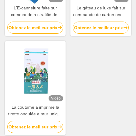
L'E-cannelure faite sur
Le gâteau de luxe fait sur
commande a stratifié des
commande de carton ondulé
boîtes en carton ondulé pour
enferme dans une boîte
Obtenez le meilleur prix
Obtenez le meilleur prix
le paquet de bâtis de
l'impression en gros avec la
téléphone
poignée
Vidéo
La coutume a imprimé la
tirette ondulée à mur unique
de paquet de nourriture
Obtenez le meilleur prix
enferme dans une boîte le
fabricant