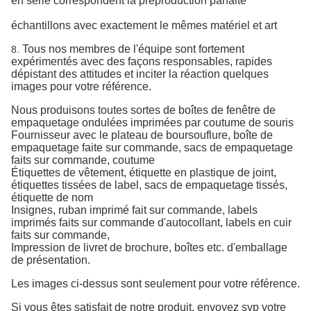
en série correspondent la préproduction parfaite
échantillons avec
exactement le mêmes matériel et art
Tous nos membres de l'équipe sont fortement
8.
expérimentés avec des façons responsables, rapides
dépistant
des attitudes et inciter la réaction quelques
images pour votre référence.
Nous produisons toutes sortes de
boîtes de fenêtre de
empaquetage ondulées imprimées par coutume de souris
Fournisseur avec le plateau de boursouflure
,
boîte de
empaquetage faite sur commande, sacs de empaquetage
faits sur commande,
coutume
Étiquettes
de vêtement,
étiquette en plastique
de joint,
étiquettes tissées de label, sacs de empaquetage tissés,
étiquette de nom
Insignes,
ruban
imprimé
fait sur commande,
labels
imprimés faits sur commande d'autocollant, labels en cuir
faits sur commande,
Impression
de livret
de brochure,
boîtes
etc. d'emballage
de présentation.
Les images ci-dessus sont seulement pour votre référence.
Si vous êtes satisfait de notre produit, envoyez svp votre