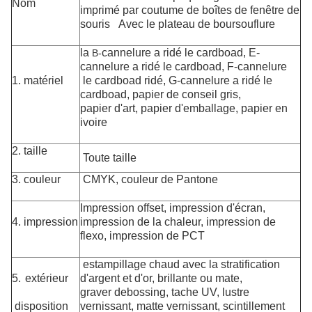
Nom
imprimé par coutume de boîtes de fenêtre de
souris Avec le plateau de boursouflure
la
cannelure a ridé le cardboad,
E-
B-
cannelure a ridé le cardboad, F-cannelure
1. matériel
le cardboad ridé, G-cannelure a ridé le
cardboad,
papier de conseil gris,
papier d'art, papier d'emballage,
papier en
ivoire
2. taille
Toute taille
3. couleur
CMYK, couleur de Pantone
Impression offset, impression d'écran,
4. impression
impression de la chaleur, impression de
flexo, impression de PCT
estampillage chaud avec la stratification
5. extérieur
d'argent et d'or, brillante ou mate,
graver debossing, tache UV, lustre
disposition
vernissant, matte vernissant, scintillement