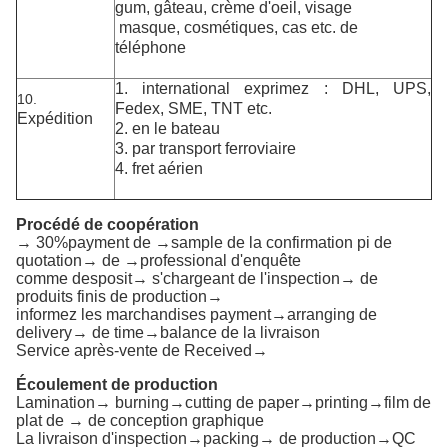
gum, gâteau, crème d'oeil, visage
masque, cosmétiques, cas etc.
de
téléphone
1. international exprimez : DHL, UPS,
10.
Fedex, SME, TNT etc.
Expédition
2. en le bateau
3. par transport ferroviaire
4. fret aérien
Procédé de coopération
→ 30%payment de →sample de la confirmation pi de
quotation→ de →professional d'enquête
comme desposit→ s'chargeant de l'inspection→ de
produits finis de production→
informez les marchandises payment→arranging de
delivery→ de time→balance de la livraison
Service après-vente de Received→
Écoulement de production
Lamination→ burning→cutting de paper→printing→film de
plat de → de conception graphique
La livraison d'inspection→packing→ de production→QC