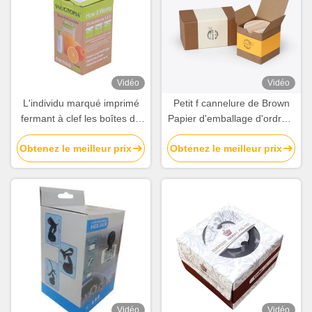
Vidéo
Vidéo
L'individu marqué imprimé
Petit f cannelure de Brown
fermant à clef les boîtes de
Papier d'emballage d'ordre a
papier ondulées mettent le
ridé des boîtes de carton
Obtenez le meilleur prix
Obtenez le meilleur prix
fournisseur en bouteille de
empaquetant en vente
empaquetage
Vidéo
Vidéo