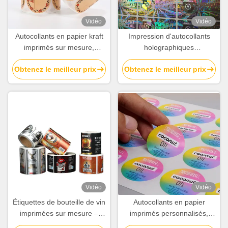
Vidéo
Vidéo
Autocollants en papier kraft
Impression d'autocollants
imprimés sur mesure,
holographiques
écologiques, autocollants
personnalisés, étiquettes
Obtenez le meilleur prix
Obtenez le meilleur prix
avec logo personnalisé,
holographiques 3D avec
fabricant
design non transférable
Vidéo
Vidéo
Étiquettes de bouteille de vin
Autocollants en papier
imprimées sur mesure –
imprimés personnalisés,
Autocollants imperméables
étiquettes adhésives