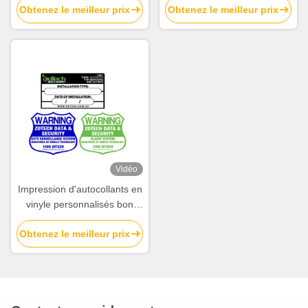
Obtenez le meilleur prix
Obtenez le meilleur prix
et autocollants pour l'image
écologiques et
de marque
économiques, autocollants
commerciaux
Vidéo
Impression d'autocollants en
vinyle personnalisés bon
marché - Étiquettes
Obtenez le meilleur prix
découpées à la forme
imperméables abordables
en ligne