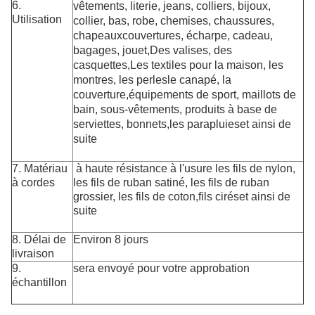
6.
vêtements, literie, jeans, colliers, bijoux,
Utilisation
collier, bas, robe, chemises, chaussures,
chapeaux
couvertures
, écharpe, cadeau,
bagages, jouet,
Des valises, des
casquettes,
Les textiles pour la maison, les
montres, les perles
le canapé, la
couverture,
équipements de sport, maillots de
bain, sous-vêtements, produits à base de
serviettes, bonnets,
les parapluies
et ainsi de
suite
7. Matériau
à haute résistance à l'usure
les fils de nylon,
à cordes
les fils de ruban satiné, les fils de ruban
grossier, les fils de coton,
fils cirés
et ainsi de
suite
8. Délai de
Environ 8 jours
livraison
9.
sera envoyé pour votre approbation
échantillon