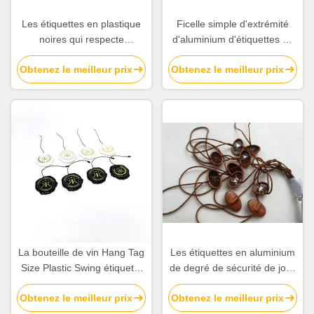
Les étiquettes en plastique
Ficelle simple d'extrémité
noires qui respecte
d'aluminium d'étiquettes du
l'environnement de lien de
fabriquant en plastique
Obtenez le meilleur prix
Obtenez le meilleur prix
coutume d'ordre gravent
blanches faites sur
Logo Single End String en
commande de Logo Black
refief
Plastic Tags Small
La bouteille de vin Hang Tag
Les étiquettes en aluminium
Size Plastic Swing étiquette
de degré de sécurité de joint
des bijoux Hang Tags String
de vêtement bon marché fait
Obtenez le meilleur prix
Obtenez le meilleur prix
Suppliers de calibre
sur commande ficellent Logo