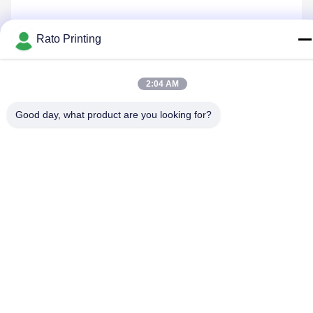
Rato Printing
Nous Contacter
2:04 AM
Good day, what product are you looking for?
Politique de confidentialité
|
Plan du site
| La Chine est bonne.
Qualité boîtes d'emballage personnalisé Le fournisseur. 2019-
2026 Rato Printing Ltd Tout. Les droits sont réservés.