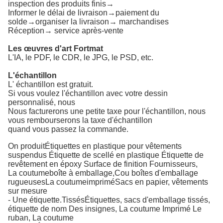
inspection des produits finis→
Informer le délai de livraison→paiement du
solde→organiser la livraison→ marchandises
Réception→ service après-vente
Les œuvres d'art Fortmat
L'IA, le PDF, le CDR, le JPG, le PSD, etc.
L'échantillon
L' échantillon est gratuit.
Si vous voulez l'échantillon avec votre dessin
personnalisé, nous
Nous facturerons une petite taxe pour l'échantillon, nous
vous rembourserons la taxe d'échantillon
quand vous passez la commande.
On produit
Étiquettes en plastique pour vêtements
suspendus Étiquette de scellé en plastique Étiquette de
revêtement en époxy Surface de finition Fournisseurs
,
La coutume
boîte à emballage
,
C
ou boîtes d'emballage
rugueuses
La coutume
imprimé
Sacs en papier, vêtements
sur mesure
- Une étiquette.
Tissés
Étiquettes, sacs d'emballage tissés,
étiquette de nom
Des insignes,
La coutume
Imprimé
Le
ruban,
La coutume