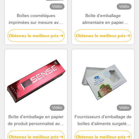
Vidéo
Vidéo
Boîtes cosmétiques
Boîte d'emballage
imprimées sur mesure avec
alimentaire en papier
fenêtre. Emballage en papier
imprimé en gros Fournisseur
Obtenez le meilleur prix
Obtenez le meilleur prix
de luxe avec logo en feuille
de boîtes alimentaires en
chaude pour produits de
carton
beauté et de soins de la
peau.
Vidéo
Vidéo
Boîte d'emballage en papier
Fournisseurs d'emballage de
de produit personnalisé avec
boîtes d'aliments surgelés
logo d'estampage
en papier imprimé en gros à
Obtenez le meilleur prix
Obtenez le meilleur prix
d'aluminium argenté en relief
vendre