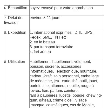
Échantillon
soyez envoyé pour votre approbation
6.
Délai de
environ 8-11 jours
7.
livraison
Expédition
1. international exprimez : DHL, UPS,
8.
Fedex, SME, TNT etc.
2. en le bateau
3. par transport ferroviaire
4. fret aérien
Utilisation
Habillement
, habillement, vêtement,
8.
boisson, sucrerie, accessoires
informatiques,
électronique, nourriture,
cadeau /craft,
soin personnel, emballage
de médecine
, jeu
carte, thé, outil, jouet,
portefeuille, allumeur, nouille, rouge à
lèvres, lien,
parfum, ceinture,
fard à paupières, lucette, bougie, chewing-
gum, gâteau, crème d'oeil, visage
masque, cosmétiques, cas de Moblie,