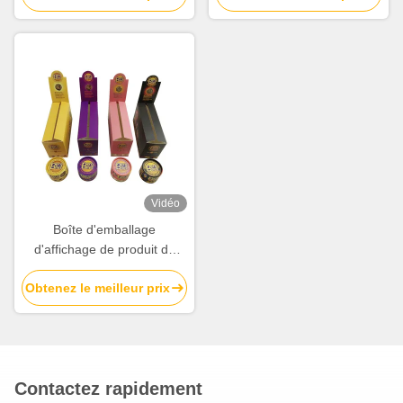
Vidéo
Boîte d'emballage
d'affichage de produit de
papier bon marché faite sur
Obtenez le meilleur prix
commande avec l'impression
polychrome
Contactez rapidement