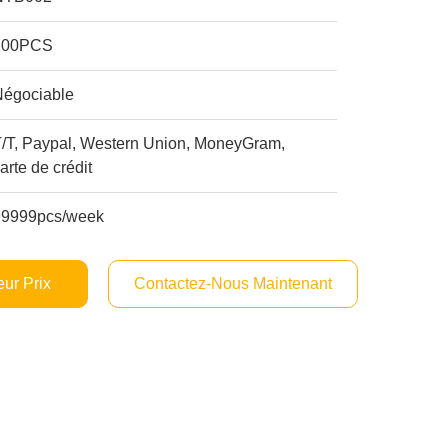
100PCS
Négociable
T/T, Paypal, Western Union, MoneyGram,
arte de crédit
99999pcs/week
ur Prix
Contactez-Nous Maintenant