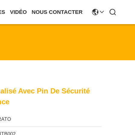
ES
VIDÉO
NOUS CONTACTER
lisé Avec Pin De Sécurité
nce
RATO
NTB002