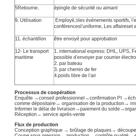
5Retourne.
épingle de sécurité ou aimant
9. Utilisation
Employé,
les événements sportifs, l'en
S
conférences
l'uniforme,
Les affaires
et 
11. échantillon
être envoyé pour approbation
12- Le transport
1. international express: DHL, UPS, F
maritime
possible d'envoyer par courrier électr
2. par bateau
3. par chemin de fer
4.
poids libre de l'air
Processus de coopération
Enquête →conseil professionnel→confirmation PI →éch
comme dépositaire→ organisation de la production→ ins
Informer le délai de livraison→paiement du solde→orga
Réception→ service après-vente
Flux de production
Conception graphique → brûlage de plaques→ découp
Coupe sous pression→ production→ contrôle qualité→ 