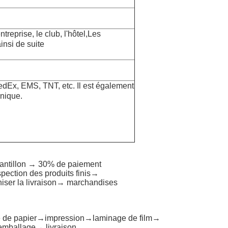
treprise, le club, l'hôtel,
Les
ainsi de suite
edEx, EMS, TNT, etc. Il est également
onique.
antillon → 30% de paiement
pection des produits finis→
niser la livraison→ marchandises
e de papier→impression→laminage de film→
emballage→ livraison