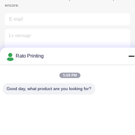
encore.
Rato Printing
Nous Contacter
5:09 PM
Good day, what product are you looking for?
Politique de confidentialité
|
Plan du site
| La Chine est bonne.
Qualité boîtes d'emballage personnalisé Le fournisseur. 2019-
2026 Rato Printing Ltd Tout. Les droits sont réservés.