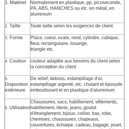
1.
Matériel
Normalement en plastique, pp, picoseconde,
PA, ABS, HANCHES ou etc. en métal, en
aluminium
Taille
Toute taille selon les exigences de client.
2.
Forme
Place, coeur, ovale, rond, cylindre, cubique,
3.
fleur, rectangulaire, losange,
triangle etc.
Couleur
couleur adaptée aux besoins du client selon
4.
la conception du client
De relief, deboss, estampillage d'or,
5.
Disposition
estampillage argenté, etc. chutant et
époxyde
extérieure
emboutissant et en plastique d'aluminium
Chaussures, sacs, habillement, vêtements,
Utilisation
habillement, literie, jeans, goulot
6.
d'étranglement, bijoux, collier, bas, robe,
chemises, chaussures, chapeaux,
couvertures, écharpe, cadeau, bagage, jouet,