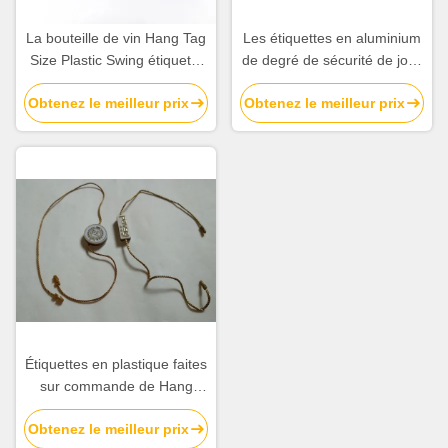
La bouteille de vin Hang Tag
Les étiquettes en aluminium
Size Plastic Swing étiquette
de degré de sécurité de joint
des bijoux Hang Tags String
de vêtement bon marché fait
Obtenez le meilleur prix
Obtenez le meilleur prix
Suppliers de calibre
sur commande ficellent Logo
Wholesale imprimé
Étiquettes en plastique faites
sur commande de Hang
Tags Brand Name Swing
Obtenez le meilleur prix
pour la double ficelle