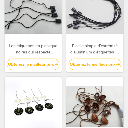
Les étiquettes en plastique
Ficelle simple d'extrémité
noires qui respecte
d'aluminium d'étiquettes du
l'environnement de lien de
fabriquant en plastique
Obtenez le meilleur prix
Obtenez le meilleur prix
coutume d'ordre gravent
blanches faites sur
Logo Single End String en
commande de Logo Black
refief
Plastic Tags Small