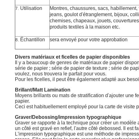
Utilisation
Montres,
chaussures, sacs, habillement, v
7.
jeans, goulot d'étranglement, bijoux, coll
chemises, chapeaux, jouets, couvertures
produits textiles à la maison etc.
Échantillon
sera envoyé pour votre approbation
8.
Divers matériaux et ficelles de papier disponibles
Il y a beaucoup de genres de matériaux de papier disp
série de papier ; série de papier de texture ; série de pap
voulez, nous trouvera le parfait pour vous.
Pour les ficelles, il peut être également adapté aux besoi
Brillant/Matt Lamination
Moyens brillants ou mats de stratification d'ajouter une f
papier.
Ceci est habituellement employé pour la carte de visite pr
Graver/Debossing/impression typographique
Graver se rapporte à la technique pour créer un modèle 
un côté est gravé en refief, l'autre côté debossed. Il est f
L'impression typographique est une méthode de impressi