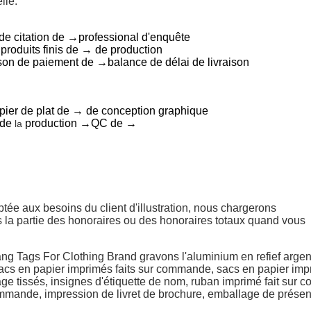
lle.
de citation de →professional d'enquête
roduits finis de → de production
ison de paiement de →balance de délai de livraison
pier de plat de → de conception graphique
 de
production →QC de →
la
tée aux besoins du client d'illustration, nous chargerons
 la partie des honoraires ou des honoraires totaux quand vous
ng Tags For Clothing Brand gravons l'aluminium en refief argen
acs en papier imprimés faits sur commande,
sacs en papier
imp
e tissés, insignes d'étiquette
de nom,
ruban
imprimé
fait sur 
commande, impression
de livret
de brochure,
emballage
de présen