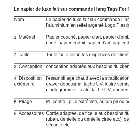
Le papier de luxe fait sur commande Hang Tags For C
Nom
Le papier de luxe fait sur commande Ha
l'aluminium en refief argenté Logo Plasti
Matériel
Papier couché, papier d'art,
papier d'emba
1.
carte
, papier enduit, papier d'art, papier 
Taille
Toute taille selon les exigences de client
2.
Conception
conception adaptée aux besoins du clien
3.
Disposition
l'estampillage
chaud
avec la stratificatio
4.
extérieure
graver debossing, tache UV, lustre vernis
d'hologramme, cavité, tache UV, donnen
Pliage
Pli central, pli d'extrémité, aucun pli ou
5.
Accessoires
Corde adaptée, de ficelle aux besoins du 
6.
ruban, dentelle ou dentelle cirée etc.), oe
sécurité etc.