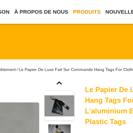
SON
À PROPOS DE NOUS
PRODUITS
NOUVELL
vêtement
Le Papier De Luxe Fait Sur Commande Hang Tags For Clothi
/
Le Papier De
Hang Tags For
L'aluminium E
Plastic Tags