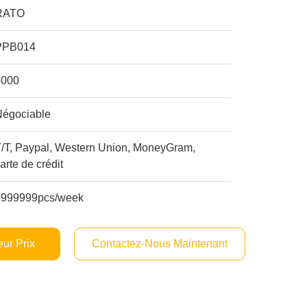
RATO
PPB014
5000
Négociable
T/T, Paypal, Western Union, MoneyGram,
arte de crédit
9999999pcs/week
ur Prix
Contactez-Nous Maintenant