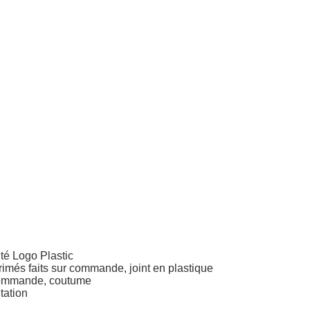
té Logo Plastic
rimés
faits sur commande, joint
en plastique
commande,
coutume
tation