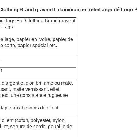
lothing Brand gravent l'aluminium en refief argenté Logo P
ng Tags For Clothing Brand gravent
c Tags
llage, papier en ivoire,
papier de
de carte, papier spécial etc.
.
t
n d'argent et d'or, brillante ou mate,
sant, matte vernissant,
effet
t etc. une consistance rugueuse
 adapté aux besoins du client
client (coton, polyester, nylon,
illet, serrure de corde, goupille de