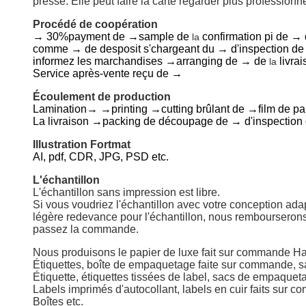
presse. Elle peut faire la carte regarder plus professionne
Procédé de coopération
→ 30%payment de →sample de
confirmation pi de → 
la
comme → de desposit s'chargeant du → d'inspection de p
informez les marchandises →arranging de → de
livra
la
Service après-vente reçu de →
Écoulement de production
Lamination→ →printing →cutting brûlant de →film de pa
La livraison →packing de découpage de → d'inspection
Illustration Fortmat
AI, pdf, CDR, JPG, PSD etc.
L'échantillon
L'échantillon sans impression est libre.
Si vous voudriez l'échantillon avec votre conception adap
légère redevance pour l'échantillon, nous rembourserons
passez la commande.
Nous produisons
le papier de luxe fait sur commande Ha
Étiquettes
,
boîte
de empaquetage faite sur commande
,
s
Étiquette,
étiquettes
tissées de label, sacs de empaquetag
Labels
imprimés d'autocollant, labels en cuir faits sur 
Boîtes
etc.