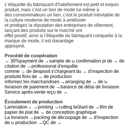
L'étiquette du fabriquant d'habillement est petit et exquis
produit, mais c'est un lien de mode lui-même à
des consommateurs un lien, c'est le produit inévitable de
la culture moderne de mode à améliorer
et protégez la réputation des entreprises de vêtement,
lançant des produits sur le marché ont
effet positif, ainsi si l'étiquette du fabriquant comparée à la
marque de mode, il est davantage
approprié.
Procédé de coopération
→ 30%payment de →sample de
confirmation pi de → de
la
citation de →professional d'enquête
comme → de desposit s'chargeant du → d'inspection de
produits finis de → de production
informez les marchandises →arranging de → de
la
livraison de paiement de →balance de délai de livraison
Service après-vente reçu de →
Écoulement de production
Lamination→ →printing →cutting brûlant de →film de
papier de plat de → de conception graphique
La livraison →packing de découpage de → d'inspection
de
production →QC de →
la