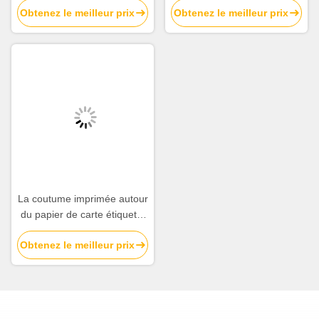
Obtenez le meilleur prix
Obtenez le meilleur prix
Hang Tags Manufacturers de
vêtements chausse la ficelle
labels
de papier de gros-grain
d'étiquettes d'oscillation
La coutume imprimée autour
du papier de carte étiquette
le logo de Matt Lamination
Obtenez le meilleur prix
Emboss Gold Foil