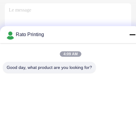
Rato Printing
Nous Contacter
4:09 AM
Good day, what product are you looking for?
Politique de confidentialité
|
Plan du site
| La Chine est bonne.
Qualité boîtes d'emballage personnalisé Le fournisseur. 2019-
2026 Rato Printing Ltd Tout. Les droits sont réservés.