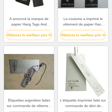
A annoncé la marque de
La coutume a imprimé le
papier Hang Tags And
vêtement de papier Hang
Labels Perforated
Tags Matt Lamination Spot le
Obtenez le meilleur prix
Obtenez le meilleur prix
d'habillement que le
nom qu'UV étiquette pour
vêtement étiquette
l'habillement
l'impression
Étiquettes argentées faites
L'étiquette imprimée faite sur
sur commande de vêtement
commande de déni de
et oscillation en plastique
responsabilité pour des