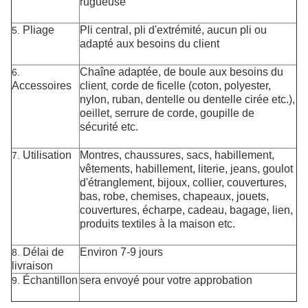
rugueuse
Pliage
Pli central, pli d'extrémité, aucun pli ou
5.
adapté aux besoins du client
Chaîne
adaptée,
de boule aux besoins du
6.
Accessoires
client
corde de ficelle (coton, polyester,
,
nylon, ruban, dentelle ou dentelle cirée etc.),
oeillet, serrure de corde, goupille de
sécurité etc.
Utilisation
Montres,
chaussures, sacs, habillement,
7.
vêtements, habillement, literie, jeans, goulot
d'étranglement, bijoux, collier, couvertures,
bas, robe, chemises, chapeaux, jouets,
couvertures, écharpe, cadeau, bagage, lien,
produits textiles à la maison etc.
Délai de
Environ 7-9 jours
8.
livraison
Échantillon
sera envoyé pour votre approbation
9.