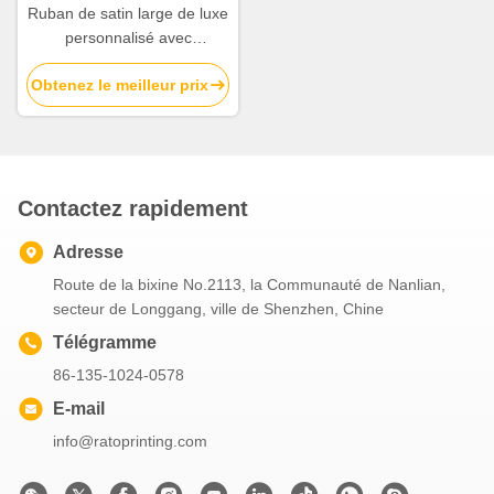
Ruban de satin large de luxe
personnalisé avec
impression de logo pour
Obtenez le meilleur prix
l'emballage cadeau et les
événements
Contactez rapidement
Adresse
Route de la bixine No.2113, la Communauté de Nanlian,
secteur de Longgang, ville de Shenzhen, Chine
Télégramme
86-135-1024-0578
E-mail
info@ratoprinting.com