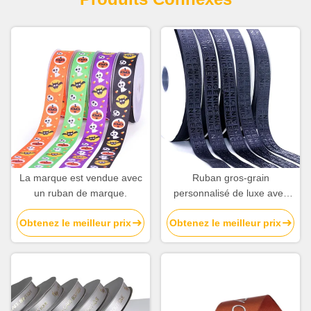
La marque est vendue avec
Ruban gros-grain
un ruban de marque.
personnalisé de luxe avec
logo en mousse imprimé,
Obtenez le meilleur prix
Obtenez le meilleur prix
ruban de marque avec logo
en relief 3D